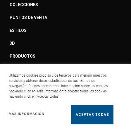
COLECCIONES
PUNTOS DE VENTA
ESTILOS
3D
PRODUCTOS
SHOWROOM
Utilizamos cookies propias y de terceros para mejorar nuestros
servicios y obtener datos estadísticos de tus hábitos de
navegación. Puedes obtener más información sobre las cookies
haciendo click en 'Más información' o aceptar todas las cookies
haciendo click en 'Aceptar todas'
MÁS INFORMACIÓN
ACEPTAR TODAS
MAPA WEB
AVISO LEGAL
POLÍTICA DE COOKIES
POLÍTICA DE PRIVACIDAD
CONDICIONES DE VENTA
Copyright 2026. Roca Tiles Spain, S.L