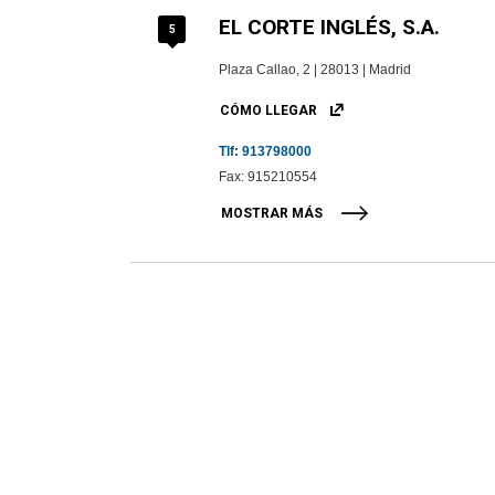
EL CORTE INGLÉS, S.A.
5
Plaza Callao, 2 | 28013 | Madrid
CÓMO LLEGAR
Tlf:
913798000
Fax: 915210554
MOSTRAR MÁS
LAGUARDIA&MOREIRA, S.A.
6
Calle Ríos Rosas, 9 | 28003 | Madrid
De Lunes A Sábado De 8:30h A 13:30h Y De 1
SOBRE ROCATILES
COL
CÓMO LLEGAR
CATÁLOGOS
PUN
Tlf:
913991004
Fax: 914423636