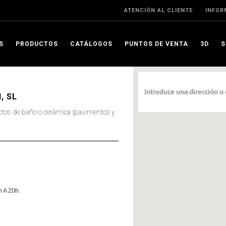
ATENCIÓN AL CLIENTE
INFOR
S
PRODUCTOS
CATÁLOGOS
PUNTOS DE VENTA
3D
, SL
tos de baño o cerámica (pavimentos y
 A 20h.