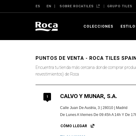
ES
EN
SOBRE ROCATILES
GRUPO TILES
COLECCIONES
ESTILO
PUNTOS DE VENTA - ROCA TILES SPAIN
Encuentra tu tienda más cercana donde comprar produc
revestimientos) de Roca
CALVO Y MUNAR, S.A.
1
Calle Juan De Austria, 3 | 28010 | Madrid
De Lunes A Viernes De 09:45h A 14h Y De 17h
CÓMO LLEGAR