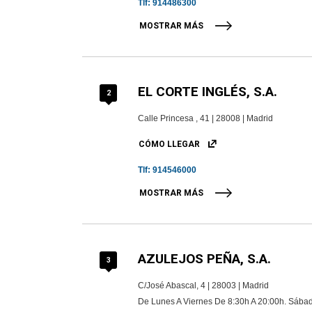
Tlf:
914486300
MOSTRAR MÁS
EL CORTE INGLÉS, S.A.
2
Calle Princesa , 41 | 28008 | Madrid
CÓMO LLEGAR
Tlf:
914546000
MOSTRAR MÁS
AZULEJOS PEÑA, S.A.
3
C/José Abascal, 4 | 28003 | Madrid
De Lunes A Viernes De 8:30h A 20:00h. Sábad