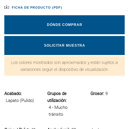
FICHA DE PRODUCTO (PDF)
DÓNDE COMPRAR
SOLICITAR MUESTRA
Los colores mostrados son aproximados y están sujetos a
variaciones según el dispositivo de visualización.
Acabado:
Grupos de
Grosor:
9
Lapato (Pulido)
utilización:
4 - Mucho
tránsito