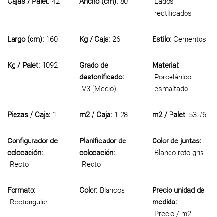
Cajas / Palet:
42
Ancho (cm):
80
Lados
rectificados
Largo (cm):
160
Kg / Caja:
26
Estilo:
Cementos
Kg / Palet:
1092
Grado de
Material:
destonificado:
Porcelánico
V3 (Medio)
esmaltado
Piezas / Caja:
1
m2 / Caja:
1.28
m2 / Palet:
53.76
Configurador de
Planificador de
Color de juntas:
colocación:
colocación:
Blanco roto gris
Recto
Recto
Formato:
Color:
Blancos
Precio unidad de
Rectangular
medida:
Precio / m2