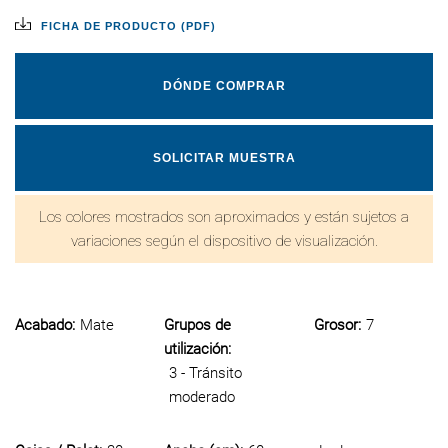
FICHA DE PRODUCTO (PDF)
DÓNDE COMPRAR
SOLICITAR MUESTRA
Los colores mostrados son aproximados y están sujetos a
variaciones según el dispositivo de visualización.
Acabado:
Mate
Grupos de
Grosor:
7
utilización:
3 - Tránsito
moderado