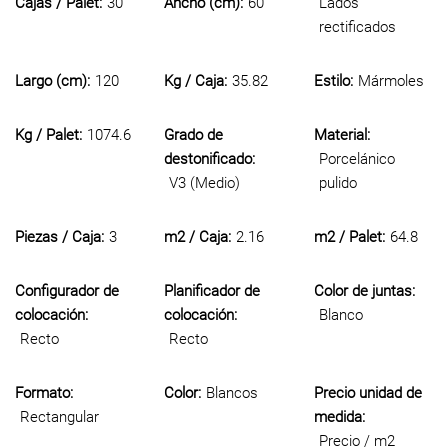
Cajas / Palet:
30
Ancho (cm):
60
Lados
rectificados
Largo (cm):
120
Kg / Caja:
35.82
Estilo:
Mármoles
Kg / Palet:
1074.6
Grado de
Material:
destonificado:
Porcelánico
V3 (Medio)
pulido
Piezas / Caja:
3
m2 / Caja:
2.16
m2 / Palet:
64.8
Configurador de
Planificador de
Color de juntas:
colocación:
colocación:
Blanco
Recto
Recto
Formato:
Color:
Blancos
Precio unidad de
Rectangular
medida:
Precio / m2