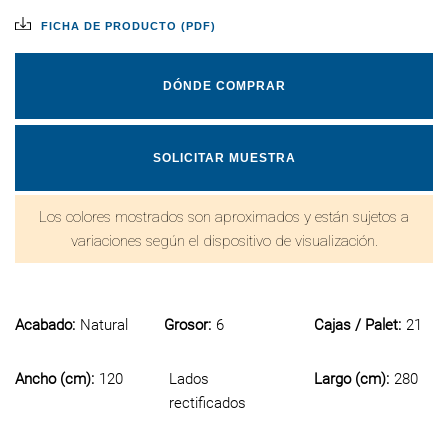
FICHA DE PRODUCTO (PDF)
DÓNDE COMPRAR
SOLICITAR MUESTRA
Los colores mostrados son aproximados y están sujetos a
variaciones según el dispositivo de visualización.
Acabado:
Natural
Grosor:
6
Cajas / Palet:
21
Ancho (cm):
120
Lados
Largo (cm):
280
rectificados