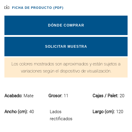
FICHA DE PRODUCTO (PDF)
DÓNDE COMPRAR
SOLICITAR MUESTRA
Los colores mostrados son aproximados y están sujetos a
variaciones según el dispositivo de visualización.
Acabado:
Mate
Grosor:
11
Cajas / Palet:
20
Ancho (cm):
40
Lados
Largo (cm):
120
rectificados